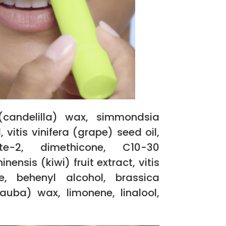
(candelilla) wax, simmondsia
vitis vinifera (grape) seed oil,
pate-2, dimethicone, C10-30
nensis (kiwi) fruit extract, vitis
de, behenyl alcohol, brassica
nauba) wax, limonene, linalool,