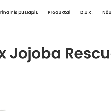
rindinis puslapis
Produktai
D.U.K.
Nõ
ex Jojoba Rescu