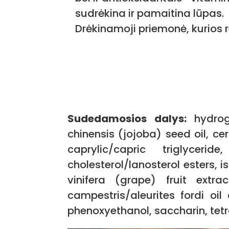
sudrėkina ir pamaitina lūpas.
Drėkinamoji priemonė, kurios r
Sudedamosios dalys:
hydroge
chinensis (jojoba) seed oil, ce
caprylic/capric triglyceri
cholesterol/lanosterol esters, is
vinifera (grape) fruit extra
campestris/aleurites fordi oil
phenoxyethanol, saccharin, tet