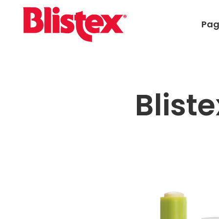
Pag
Blist