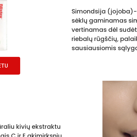
Simondsija (jojoba)-
sėklų gaminamas simo
vertinamas dėl sudė
riebalų rūgščių, pala
sausiausiomis sąlyg
ETU
aliu kivių ekstraktu
ais C ir E akimirksniu