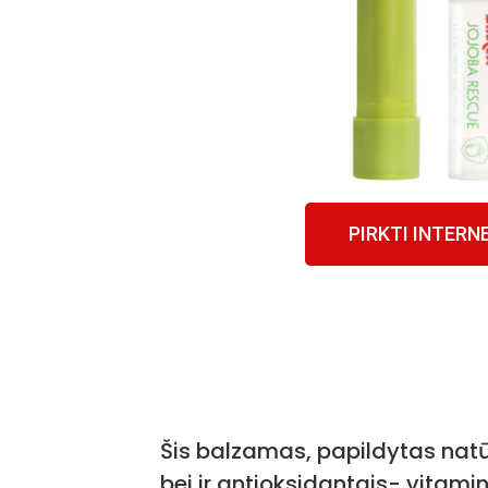
PIRKTI INTERN
Šis balzamas, papildytas natūr
bei ir antioksidantais- vitamin