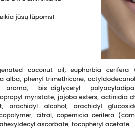
eikia jūsų lūpoms!
nated coconut oil, euphorbia cerifera 
ra alba, phenyl trimethicone, octyldodecanol, 
de, aroma, bis-diglyceryl polyacyladi
opropyl myristate, jojoba esters, actinidia chi
ct, arachidyl alcohol, arachidyl glucosi
 copolymer, citral, copernicia cerifera (car
rahexyldecyl ascorbate, tocopheryl acetate.