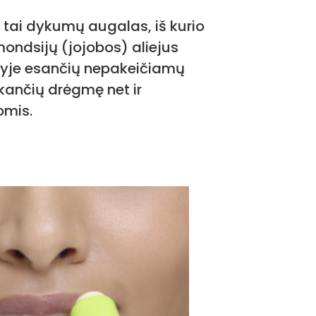
 tai dykumų augalas, iš kurio
ndsijų (jojobos) aliejus
tyje esančių nepakeičiamų
ikančių drėgmę net ir
omis.