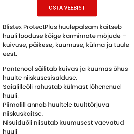
OSTA VEEBIST
Blistex ProtectPlus huulepalsam kaitseb
huuli looduse kõige karmimate mõjude –
kuivuse, päikese, kuumuse, külma ja tuule
eest.
Pantenool säilitab kuivas ja kuumas õhus
huulte niiskusesisalduse.
Saialilleõli rahustab külmast lõhenenud
huuli.
Piimalill annab huultele tuulttõrjuva
niiskuskaitse.
Nisuiduõli niisutab kuumusest vaevatud
huuli.